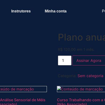
Instrutores
Minha conta
P
Plano anu
R$
120,00
em 1 mês.
Assinar Agora
Categoria:
Sem categoria
Análise Sensorial de Méis
Curso Trabalhando com a 
ssociado)
(Não Associado)