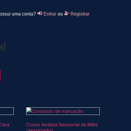
ossui uma conta?
Entrar
ou
Registrar
al
Cera
Curso Análise Sensorial de Méis
(associado)