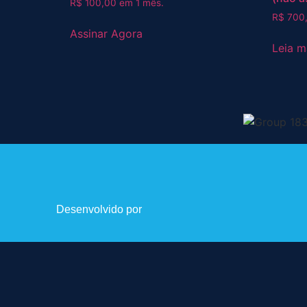
R$
100,00
em 1 mês.
R$
700
Assinar Agora
Leia m
Desenvolvido por